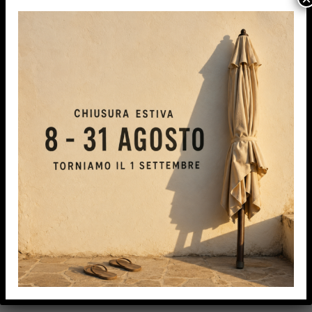
23/09/2024
NEWS
SPAZIO ESTERNO
VALORIZZARE
BY
DATA
Come valorizzare lo spazio
esterno della tua attività?
La bella stagione è oramai alle porte e se anche tu
possiedi un’attività, sai molto bene quanto sia
importante lo spazio esterno. Siccome noi di IPA
TENDE non vogliamo mai lasciarti da solo, in questo
articolo abbiamo pensato di andare a vedere come
fare per valorizzare lo spazio esterno della tua
attività. Rimani con noi! […]