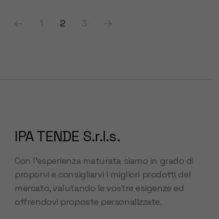
Paginazione
1
2
3
degli
articoli
IPA TENDE S.r.l.s.
Con l’esperienza maturata siamo in grado di
proporvi e consigliarvi i migliori prodotti del
mercato, valutando le vostre esigenze ed
offrendovi proposte personalizzate.