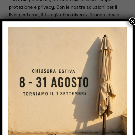
protezione e privacy. Con le nostre soluzioni per il
living esterno, il tuo giardino diventa il luogo ideale
×
per rilassarsi, intrattenere e godersi la vita all’aria
aperta.
Gym
Porta il tuo allenamento al livello successivo con le
nostre soluzioni per palestre all’aperto. Progettate
per gli appassionati di fitness che desiderano
sfruttare al massimo gli spazi esterni
, le nostre
pergole offrono il mix perfetto di ombra e luce
naturale, creando l’ambiente ideale per il tuo
regime di allenamento. I materiali resistenti e il
design innovativo assicurano durata e resistenza
agli elementi, permettendoti di concentrarti sul
tuo allenamento in qualsiasi condizione meteo.