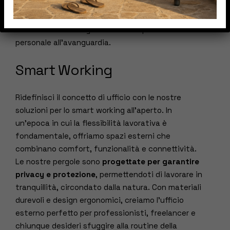
Che tu voglia creare uno spazio per yoga, pesistica
o cardio all’aperto, le nostre soluzioni su misura
trasformano il tuo giardino in una palestra
personale all’avanguardia.
Smart Working
Ridefinisci il concetto di ufficio con le nostre
soluzioni per lo smart working all’aperto. In
un’epoca in cui la flessibilità lavorativa è
fondamentale, offriamo spazi esterni che
combinano comfort, funzionalità e connettività.
Le nostre pergole sono
progettate per garantire
privacy e protezione
, permettendoti di lavorare in
tranquillità, circondato dalla natura. Con materiali
durevoli e design ergonomici, creiamo l’ufficio
esterno perfetto per professionisti, freelancer e
chiunque desideri sfuggire alla routine della