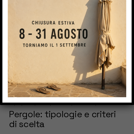
23/07/2024
NEWS
PERGOLE
TIPOLOGIE
BY
DATA
Pergole: tipologie e criteri
di scelta