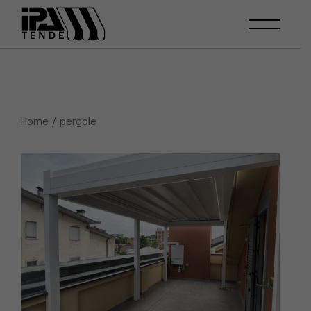
Skip
to
the
content
Home
pergole