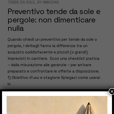
TENDE DA SOLE
BY
INNOCHIA
Preventivo tende da sole e
pergole: non dimenticare
nulla
Quando chiedi un preventivo per tende da sole o
pergole, i dettagli fanno la differenza tra un
acquisto soddisfacente e piccoli (o grandi)
imprevisti in cantiere. Ecco una checklist pratica
– dalla misurazione alle garanzie – per arrivare
preparato e confrontare le offerte a disposizione.
1) Obiettivo d’uso e stagione Spiegaci come userai
lo
×
READ MORE