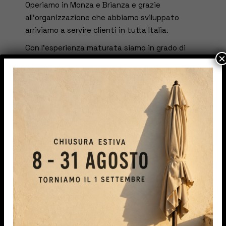
Operiamo in Monza e Brianza e grazie
all’organizzazione che abbiamo sviluppato
arriviamo a servire clienti in tutta Italia.
Con l’esperienza maturata siamo in grado di
×
proporvi e consigliarvi i migliori prodotti del
mercato, valutando le vostre esigenze ed
offrendovi proposte personalizzate.
Tra i principali marchi con cui collaboriamo
citiamo
Pratic
e
Parà
, aziende di successo e
leader del settore.