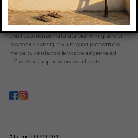
IPA TENDE S.r.l.s.
Con l’esperienza maturata siamo in grado di
proporvi e consigliarvi i migliori prodotti del
mercato, valutando le vostre esigenze ed
offrendovi proposte personalizzate.
Cristian
:
333 813 1679