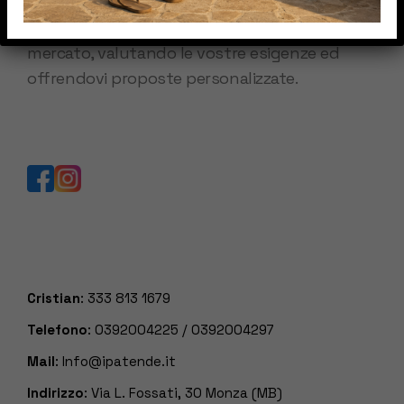
Con l’esperienza maturata siamo in grado di
proporvi e consigliarvi i migliori prodotti del
mercato, valutando le vostre esigenze ed
offrendovi proposte personalizzate.
Cristian
:
333 813 1679
Telefono
:
0392004225
/
0392004297
Mail
:
Info@ipatende.it
Indirizzo
: Via L. Fossati, 30 Monza (MB)