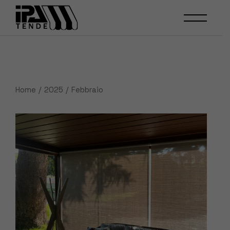
Skip
to
the
content
Home
2025
Febbraio