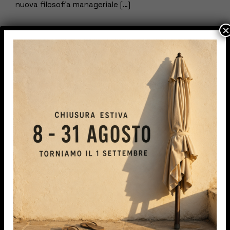
nuova filosofia manageriale […]
×
READ MORE
IPA TENDE S.r.l.s.