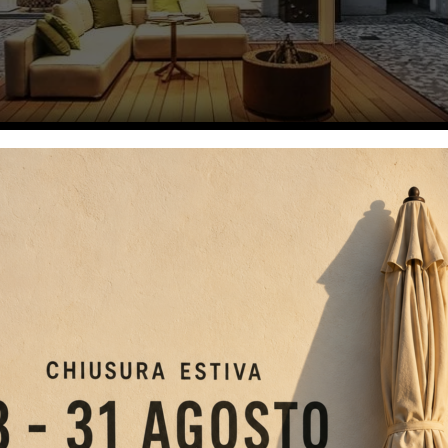
A
a nostra gamma di soluzion
 all’aperto
per te, che siamo certi, sei alla ricerca dell’outdoor perfetto pe