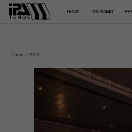
Skip
to
the
HOME
CHI SIAMO
PR
content
La Nostra storia
Pe
Magazine
Te
Home
2024
Za
Te