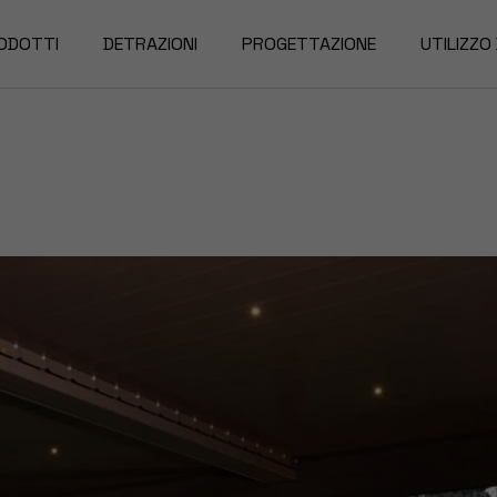
ODOTTI
DETRAZIONI
PROGETTAZIONE
UTILIZZO
rgole
nde da Sole
nzariere
nde Oscuranti