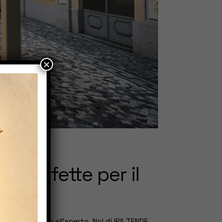
×
i perfette per il
r il tuo studio all’aperto. Noi di IPA TENDE