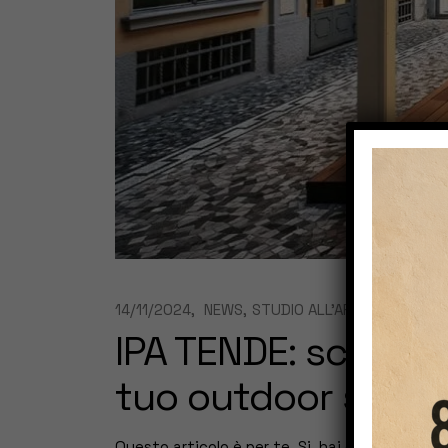
14/11/2024
NEWS
STUDIO ALL’APERTO
BY
DAT
IPA TENDE: scopri l
tuo outdoor studio
Questo articolo è per te. Si, hai capito bene. È 