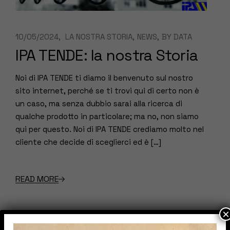
10/05/2024
LA NOSTRA STORIA
NEWS
BY
DATA
IPA TENDE: la nostra Storia
Noi di IPA TENDE ti diamo il benvenuto sul nostro
sito internet, perché se ti trovi qui di certo non è
un caso, ma senza dubbio sarai alla ricerca di
qualche prodotto in particolare; ma no, non siamo
qui per questo. Noi di IPA TENDE crediamo molto nel
cliente che decide di sceglierci ed è […]
READ MORE
×