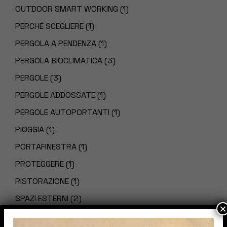
OUTDOOR SMART WORKING
(1)
PERCHÉ SCEGLIERE
(1)
PERGOLA A PENDENZA
(1)
PERGOLA BIOCLIMATICA
(3)
PERGOLE
(3)
PERGOLE ADDOSSATE
(1)
PERGOLE AUTOPORTANTI
(1)
PIOGGIA
(1)
PORTAFINESTRA
(1)
PROTEGGERE
(1)
RISTORAZIONE
(1)
SPAZI ESTERNI
(2)
×
SPAZIO ESTERNO
(2)