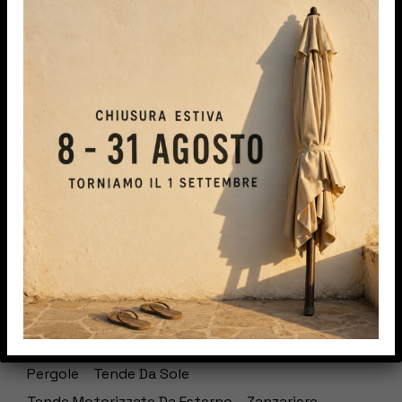
STUDIO ALL’APERTO
(1)
TENDE A BRACCI CON CASSONETTO
(1)
TENDE DA SOLE
(5)
TENDENZE
(1)
TIPOLOGIE
(1)
VALORIZZARE
(1)
ZANZARIERA
(3)
Tags
News
Outdoor
Pergola Bioclimatica
Pergole
Tende Da Sole
Tende Motorizzate Da Esterno
Zanzariere