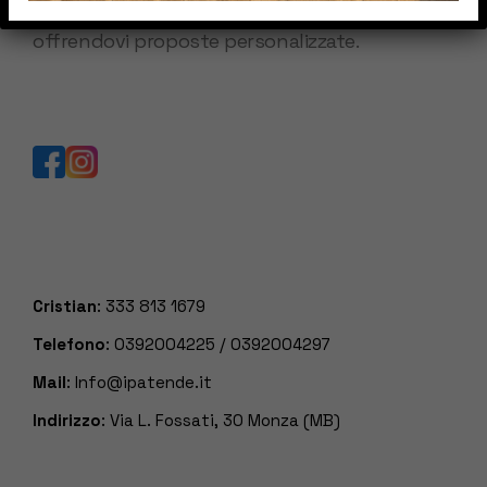
mercato, valutando le vostre esigenze ed
offrendovi proposte personalizzate.
Cristian
:
333 813 1679
Telefono
:
0392004225
/
0392004297
Mail
:
Info@ipatende.it
Indirizzo
: Via L. Fossati, 30 Monza (MB)