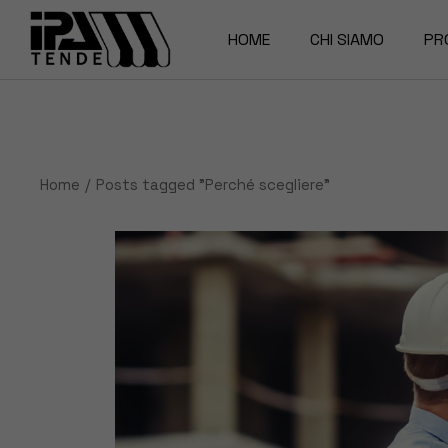
Skip
to
the
HOME
CHI SIAMO
PR
content
La Nostra storia
Pe
Magazine
Te
Home
Posts tagged "Perché scegliere"
Za
Te