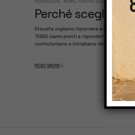
19/06/2024
NEWS
PERCHÉ SCEGLIERE
BY
DAT
Perché scegliere I
Stavolta vogliamo rispondere a una domanda che
TENDE siamo pronti a risponderti, dunque, proc
confezioniamo e installiamo tende da […]
READ MORE