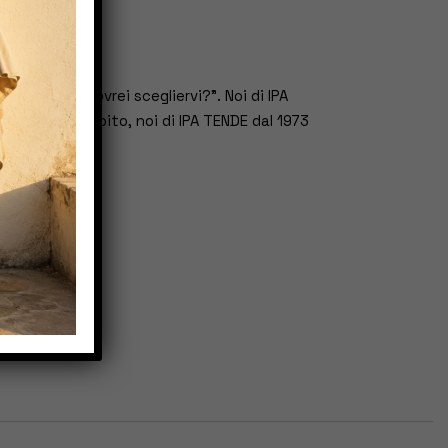
: “perché dovrei scegliervi?”. Noi di IPA
 avrai ben capito, noi di IPA TENDE dal 1973