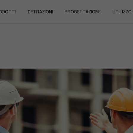
ODOTTI
DETRAZIONI
PROGETTAZIONE
UTILIZZO
rgole
nde da Sole
nzariere
nde Oscuranti