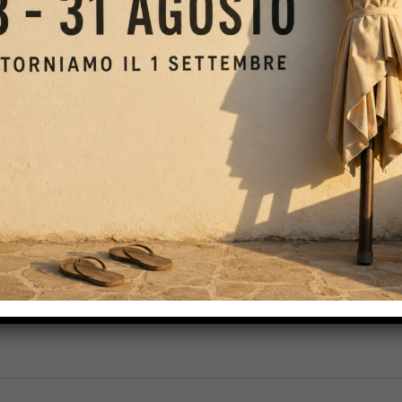
A
PA TENDE
, siamo certi, anche tu che stai leggendo ti sei posto, ovvero
edi pure con la lettura! IPA TENDE: ecco perché sceglierci Come