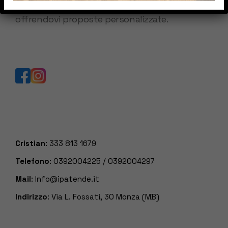
mercato, valutando le vostre esigenze ed
offrendovi proposte personalizzate.
Cristian
:
333 813 1679
Telefono
:
0392004225
/
0392004297
Mail
:
Info@ipatende.it
Indirizzo
: Via L. Fossati, 30 Monza (MB)