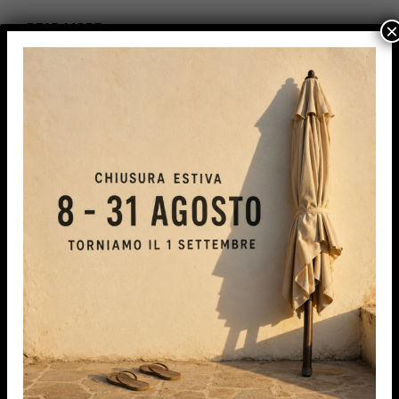
READ MORE
×
IPA TENDE S.r.l.s.
Con l’esperienza maturata siamo in grado di
proporvi e consigliarvi i migliori prodotti del