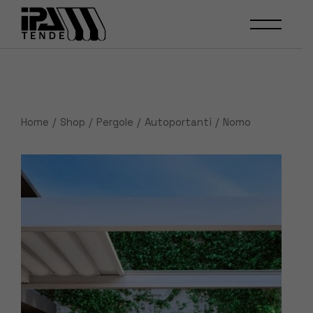
Skip
to
the
content
Home
Shop
Pergole
Autoportanti
Nomo