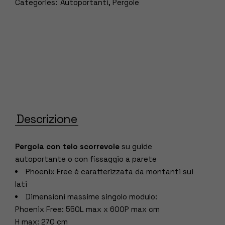
Categories:
Autoportanti
,
Pergole
Descrizione
Pergola con telo scorrevole
su guide
autoportante o con fissaggio a parete
Phoenix Free è caratterizzata da montanti sui
lati
Dimensioni massime singolo modulo:
Phoenix Free: 550L max x 600P max cm
H max: 270 cm