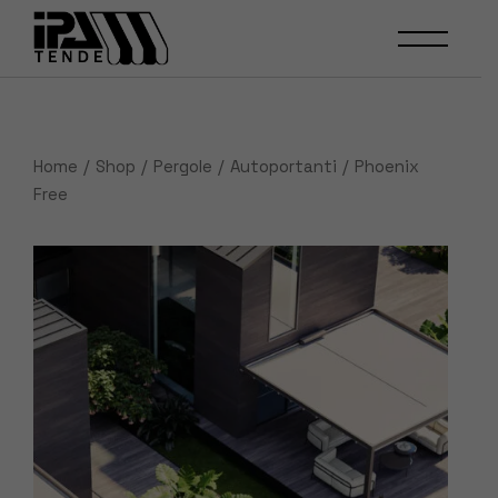
Skip
to
the
content
Home
Shop
Pergole
Autoportanti
Phoenix
Free