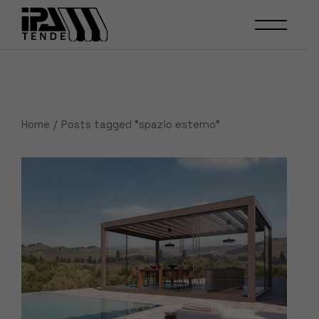
Skip
to
the
content
Home
Posts tagged "spazio esterno"