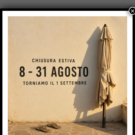
×
READ MORE
IPA TENDE S.r.l.s.
Con l’esperienza maturata siamo in grado di
proporvi e consigliarvi i migliori prodotti del