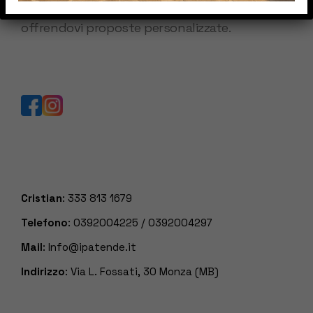
mercato, valutando le vostre esigenze ed
offrendovi proposte personalizzate.
Cristian
:
333 813 1679
Telefono
:
0392004225
/
0392004297
Mail
:
Info@ipatende.it
Indirizzo
: Via L. Fossati, 30 Monza (MB)