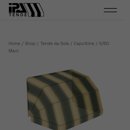
Skip
to
the
content
Home
Shop
Tende da Sole
Capottine
S/80
Maxi