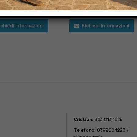
ne
PE 15
ichiedi Informazioni
Richiedi Informazioni
Cristian
:
333 813 1679
Telefono
:
0392004225
/