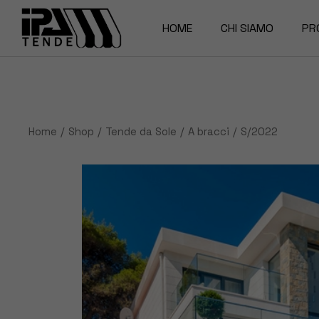
Skip
to
the
HOME
CHI SIAMO
PR
content
La Nostra storia
Pe
Magazine
Te
Home
Shop
Tende da Sole
A bracci
S/2022
Za
Te