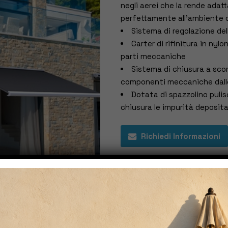
negli aerei che la rende adat
perfettamente all’ambiente 
Sistema di regolazione dell
Carter di rifinitura in nyl
parti meccaniche
Sistema di chiusura a scom
componenti meccaniche dalle
Dotata di spazzolino pulisc
chiusura le impurità deposita
Richiedi Informazioni
Info
Categories:
A bracci
,
Con cas