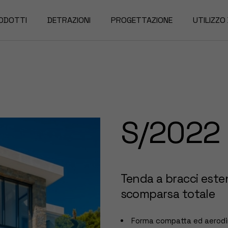
ODOTTI
DETRAZIONI
PROGETTAZIONE
UTILIZZO
rgole
nde da Sole
nzariere
S/2022
nde Oscuranti
Tenda a bracci esten
scomparsa totale
Forma compatta ed aerodin