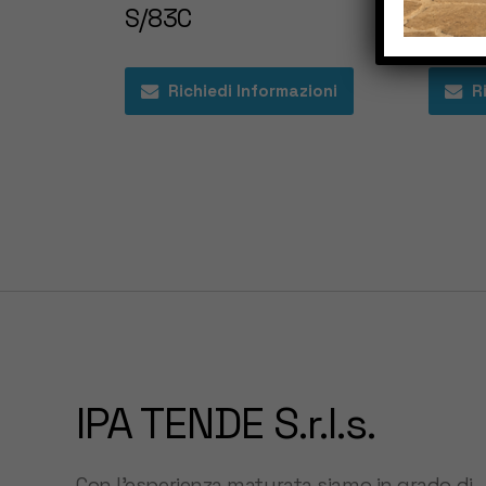
S/83C
T-Zo
Richiedi Informazioni
R
IPA TENDE S.r.l.s.
Con l’esperienza maturata siamo in grado di