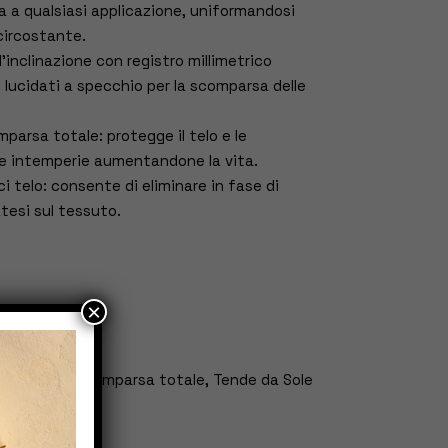
ta a qualsiasi applicazione, uniformandosi
circostante.
’inclinazione con registro millimetrico
on lucidati a specchio per la scomparsa delle
parsa totale: protegge il telo e le
 intemperie aumentandone la vita.
i telo: consente di eliminare in fase di
tesi sul tessuto.
×
sonetto a scomparsa totale
,
Tende da Sole