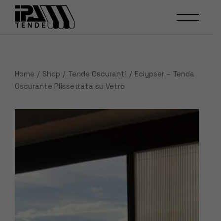
Skip
to
the
content
Home
Shop
Tende Oscuranti
Eclypser – Tenda
Oscurante Plissettata su Vetro