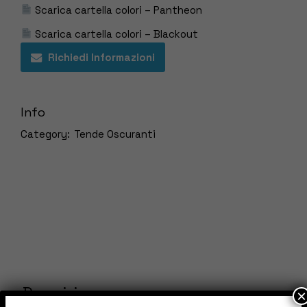
Scarica cartella colori – Pantheon
Scarica cartella colori – Blackout
Richiedi Informazioni
Info
Category:
Tende Oscuranti
Descrizione
×