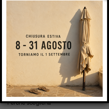
Eclypser: oscura la stanza in 3
secondi, senza opere murarie
Eclypser è la tenda oscurante per interni che si
installa direttamente sul vetro della finestra.
Niente trapano, niente buchi nel muro, niente
operai in casa con polvere e rumore: il montaggio è
pulito e rapido, e l’infisso resta intatto.
Il sistema di movimentazione è un brevetto
europeo depositato dalla SharkNet Company alla
Camera di Commercio di Roma nel 2003, la stessa
azienda che ha brevettato la zanzariera
plissettata.
Perché sceglierla