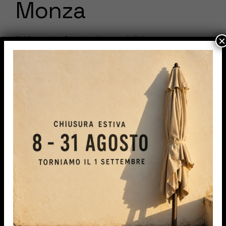
Monza
×
Abbiamo trasformato i terrazzi di due
appartamenti situati al settimo piano installando
una pergola Level bianco sablè con pendenza.
Questa elegante struttura è dotata di un
resistente tessuto in PVC precontraint,
progettato specificamente per resistere alle
intemperie e, in particolare, alla grandine. Grazie
alla sua qualità e funzionalità, questa pergola non
solo aggiunge un tocco di stile agli spazi esterni,
ma offre anche una protezione ottimale,
permettendo di godere del terrazzo in qualsiasi
condizione climatica.