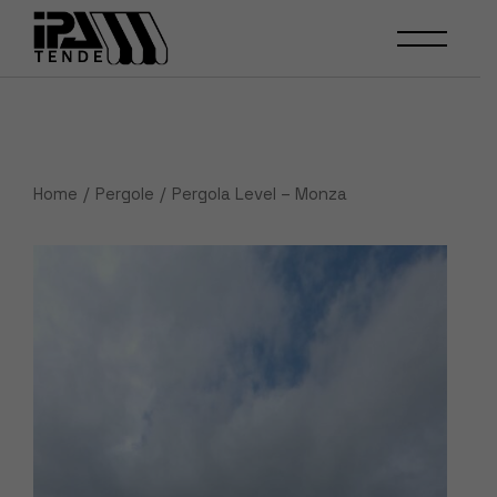
Skip
to
the
content
Home
Pergole
Pergola Level – Monza