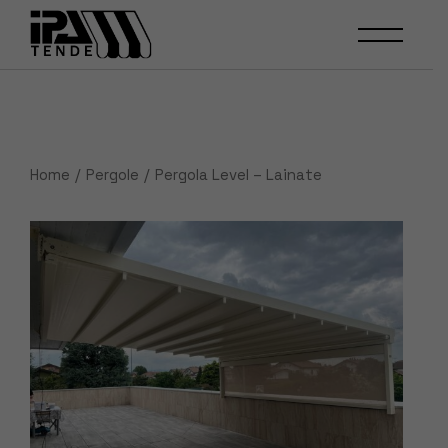
Skip
to
the
content
Home
Pergole
Pergola Level – Lainate