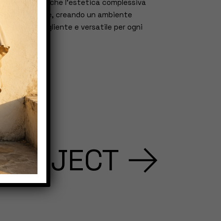
arricchisce anche l’estetica complessiva
dell’abitazione, creando un ambiente
esterno accogliente e versatile per ogni
stagione.
 PROJECT