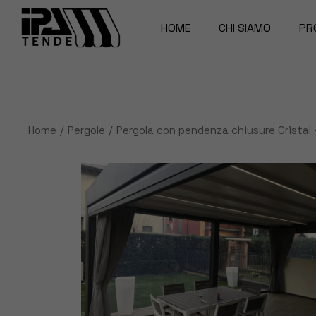
Skip
to
the
HOME
CHI SIAMO
PR
content
La Nostra storia
Pe
Magazine
Te
Home
Pergole
Pergola con pendenza chiusure Cristal
Za
Te