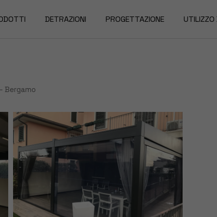
ODOTTI
DETRAZIONI
PROGETTAZIONE
UTILIZZO
rgole
nde da Sole
 – Bergamo
nzariere
nde Oscuranti