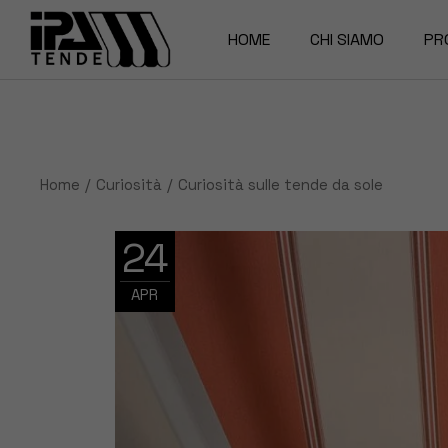
Skip
to
the
HOME
CHI SIAMO
PR
content
La Nostra storia
Pe
Magazine
Te
Home
Curiosità
Curiosità sulle tende da sole
Za
Te
24
APR