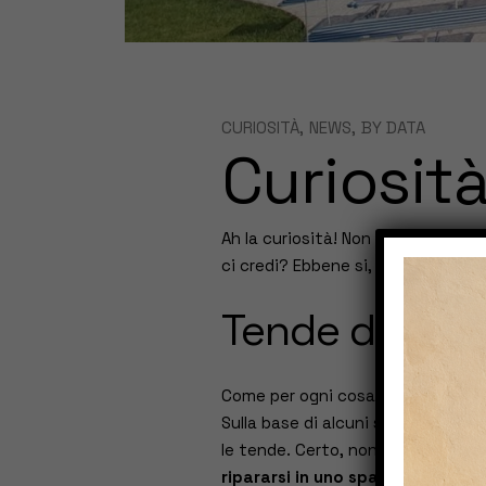
CURIOSITÀ
NEWS
BY
DATA
Curiosità
Ah la curiosità! Non è mai mancata
ci credi? Ebbene si, te ne parliamo
Tende da sole
Come per ogni cosa, anche per le t
Sulla base di alcuni studi e ricer
le tende. Certo, non sono di certo
ripararsi in uno spazio esterno
.