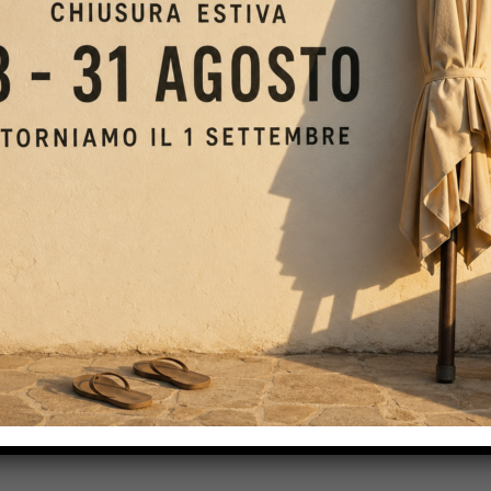
anche che le tende
hanno seguito l’evoluzione dell’uomo
. In 
altro è sempre lo stesso, nel tempo le tende da sole hanno fatto 
ai e strutture sempre più leggere e versatili così come di tessut
sa non solo quella strutturale, ma anche quella relativa agli ac
istemi di riscaldamento integrati e, per arrivare ai giorni nostr
acile da capire il perché oggi abbiamo davvero tantissime tipo
 al fine di riuscire ad esaudire le necessità di ogni singolo ut
enticato il fattore
risparmio energetico
, in quanto avere un
nche le nostre tasche! Infine, le tende da sole, oltre che esse
in grado di dimostrare la loro bellezza, nonché versatilità non
 come dicevamo, rendono l’ambiente in cui si collocano
elegan
le nella nostra attività, sarà certezza assoluta di aver conferi
la e quindi il nostro brand.
 sole non solo avranno un grande impatto visivo, ma sono davve
ienti
e distinguersi dalle altre attività limitrofe.