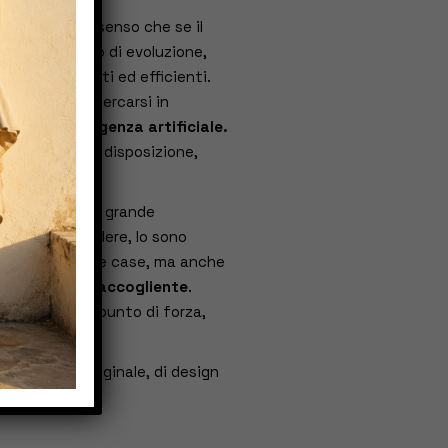
che senso? Nel senso che se il
il loro percorso di evoluzione,
i più resistenti ed efficienti.
cessori, da ricercarsi in
i, anche
intelligenza artificiale.
logie a nostra disposizione,
ente.
a tenda fa una grande
re belle da vedere, lo sono
 solo nelle nostre case, ma anche
te ma anche accogliente
.
to un gran bel punto di forza,
ro un modo originale, di design