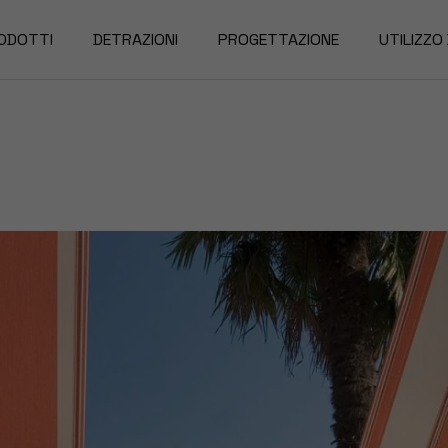
ODOTTI
DETRAZIONI
PROGETTAZIONE
UTILIZZO
rgole
nde da Sole
nzariere
nde Oscuranti