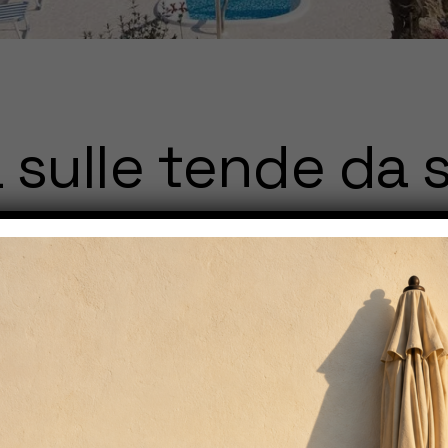
 sulle tende da 
 nella storia dell’uomo e, in quanto tale, non poteva tralasci
 noi di IPA TENDE.
: ecco tutto quello che n
ende iniziamo dalla loro storia e in tal senso devi sapere che 
che condotte è emerso che già ai tempi degli antichi egizi, ma a
 quelle che conosciamo noi oggi, ma una cosa è certa: ieri, come