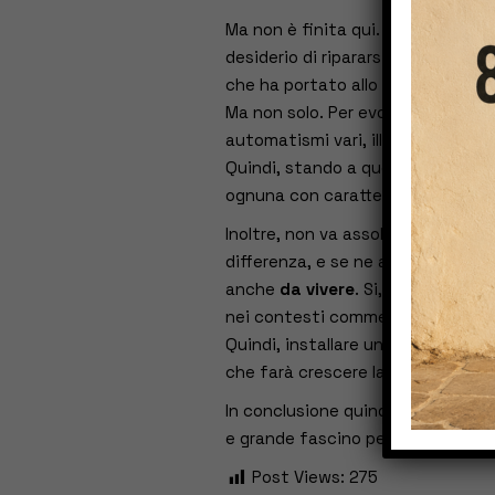
Ma non è finita qui. Devi sapere 
desiderio di ripararsi dal sole, o 
che ha portato allo sviluppo di tel
Ma non solo. Per evoluzione va inte
automatismi vari, illuminazione, s
Quindi, stando a questo, ci sarà f
ognuna con caratteristiche diverse
Inoltre, non va assolutamente dim
differenza, e se ne accorgeranno a
anche
da vivere
. Si, perché sono 
nei contesti commerciali. Proprio
Quindi, installare una tenda da so
che farà crescere la nostra cliente
In conclusione quindi le tende da
e grande fascino per
attirare i cl
Post Views:
275