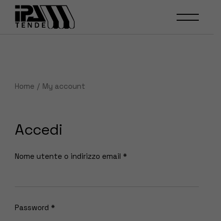
Skip
to
the
content
Home
My account
Accedi
Richiesto
Nome utente o indirizzo email
*
Richiesto
Password
*