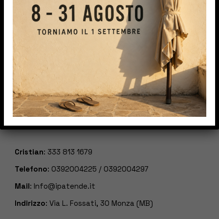
proporvi e consigliarvi i migliori prodotti del
mercato, valutando le vostre esigenze ed
offrendovi proposte personalizzate.
Cristian
:
333 813 1679
Telefono
:
0392004225
/
0392004297
Mail
:
Info@ipatende.it
Indirizzo
: Via L. Fossati, 30 Monza (MB)