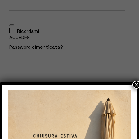
Ricordami
ACCEDI
Password dimenticata?
×
IPA TENDE S.r.l.s.
Con l’esperienza maturata siamo in grado di