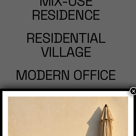
MIX-USE
RESIDENCE
RESIDENTIAL
VILLAGE
MODERN OFFICE
×
TOWN HOME
MODULAR CABINS